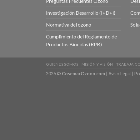
Preguntas Frecuentes Ozono
Desi
Investigación Desarrollo (I+D+i)
Cont
Normativa del ozono
Solu
Cumplimiento del Reglamento de
Productos Biocidas (RPB)
QUIENES SOMOS
MISIÓN Y VISIÓN
TRABAJA C
2026 ©
CosemarOzono.com
|
Aviso Legal
|
Pol