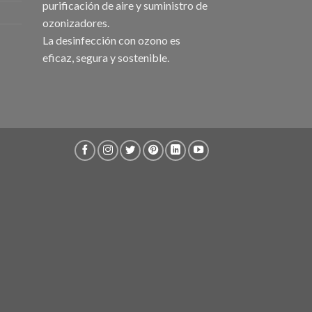
purificación de aire y suministro de
ozonizadores.
La desinfección con ozono es
eficaz, segura y sostenible.