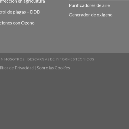
nfección en agricultura
Purificadores de aire
rol de plagas – DDD
Generador de oxígeno
ciones con Ozono
ON NOSOTROS
DESCARGAS DE INFORMES TÉCNICOS
ítica de Privacidad
|
Sobre las Cookies