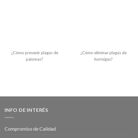
ozono que te podrían interesar
¿Cómo prevenir plagas de
¿Cómo eliminar plagas de
palomas?
hormigas?
INFO DE INTERÉS
Compromiso de Calidad