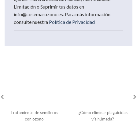
Limitación o Suprimir tus datos en
info@cosemarozono.es. Para más información
consulte nuestra
Política de Privacidad
Otras soluciones para la Desinfección en
Agricultura con ozono que te podrían interesar
Tratamiento de semilleros
¿Cómo eliminar plaguicidas
con ozono
vía húmeda?