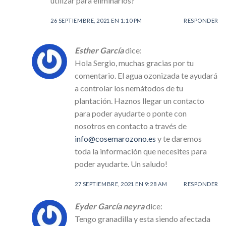
utilizar para eliminarlos?
26 SEPTIEMBRE, 2021 EN 1:10 PM
RESPONDER
Esther García
dice:
Hola Sergio, muchas gracias por tu
comentario. El agua ozonizada te ayudará
a controlar los nemátodos de tu
plantación. Haznos llegar un contacto
para poder ayudarte o ponte con
nosotros en contacto a través de
info@cosemarozono.es
y te daremos
toda la información que necesites para
poder ayudarte. Un saludo!
27 SEPTIEMBRE, 2021 EN 9:28 AM
RESPONDER
Eyder García neyra
dice:
Tengo granadilla y esta siendo afectada