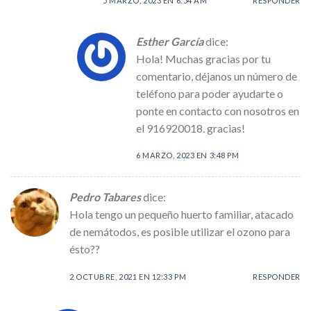
5 MARZO, 2023 EN 6:54 AM
RESPONDER
Esther García
dice:
Hola! Muchas gracias por tu
comentario, déjanos un número de
teléfono para poder ayudarte o
ponte en contacto con nosotros en
el 916920018. gracias!
6 MARZO, 2023 EN 3:48 PM
Pedro Tabares
dice:
Hola tengo un pequeño huerto familiar, atacado
de nemátodos, es posible utilizar el ozono para
ésto??
2 OCTUBRE, 2021 EN 12:33 PM
RESPONDER