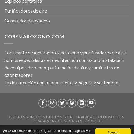
Equipos portátiles
Purificadores de aire
Generador de oxígeno
COSEMAROZONO.COM
Fabricante de generadores de ozono y purificadores de aire.
Somos especialistas en desinfección con ozono, instalación
de equipos de ozono, purificación de aire y suministro de
ozonizadores.
La desinfección con ozono es eficaz, segura y sostenible.
QUIENES SOMOS
MISIÓN Y VISIÓN
TRABAJA CON NOSOTROS
DESCARGAS DE INFORMES TÉCNICOS
2026 ©
CosemarOzono.com
|
Aviso Legal
|
Política de Privacidad
¡Hola! CosemarOzono.com al igual que el resto de páginas web
Acepto!