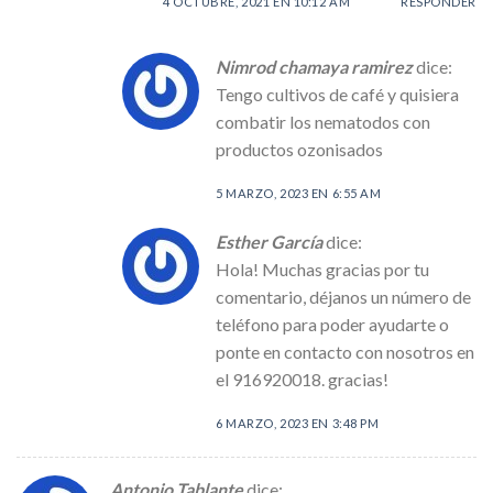
4 OCTUBRE, 2021 EN 10:12 AM
RESPONDER
Nimrod chamaya ramirez
dice:
Tengo cultivos de café y quisiera
combatir los nematodos con
productos ozonisados
5 MARZO, 2023 EN 6:55 AM
Esther García
dice:
Hola! Muchas gracias por tu
comentario, déjanos un número de
teléfono para poder ayudarte o
ponte en contacto con nosotros en
el 916920018. gracias!
6 MARZO, 2023 EN 3:48 PM
Antonio Tablante
dice: