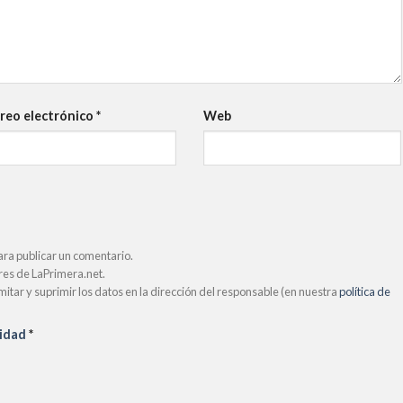
reo electrónico
*
Web
ara publicar un comentario.
ores de LaPrimera.net.
limitar y suprimir los datos en la dirección del responsable (en nuestra
política de
cidad
*