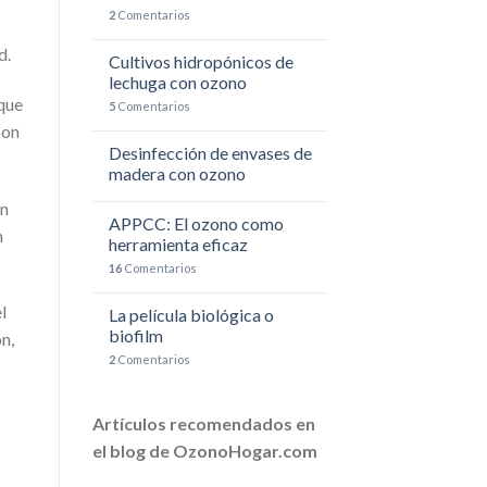
2
Comentarios
d.
Cultivos hidropónicos de
lechuga con ozono
que
5
Comentarios
con
Desinfección de envases de
madera con ozono
on
APPCC: El ozono como
n
herramienta eficaz
16
Comentarios
l
La película biológica o
biofilm
n,
2
Comentarios
Artículos recomendados en
el blog de OzonoHogar.com