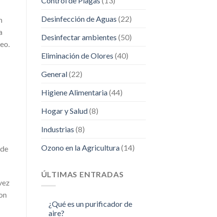
Control de Plagas
(13)
Desinfección de Aguas
(22)
n
a
Desinfectar ambientes
(50)
eo.
Eliminación de Olores
(40)
General
(22)
Higiene Alimentaria
(44)
Hogar y Salud
(8)
Industrias
(8)
Ozono en la Agricultura
(14)
ede
ÚLTIMAS ENTRADAS
vez
con
¿Qué es un purificador de
aire?