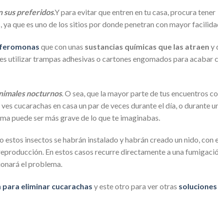
 sus preferidos
.Y para evitar que entren en tu casa, procura tener
 ya que es uno de los sitios por donde penetran con mayor facilida
 feromonas
que con unas
sustancias químicas que las atraen
y 
edes utilizar trampas adhesivas o cartones engomados para acabar 
nimales nocturnos
. O sea, que la mayor parte de tus encuentros c
 si ves cucarachas en casa un par de veces durante el día, o durante u
lema puede ser más grave de lo que te imaginabas.
 estos insectos se habrán instalado y habrán creado un nido, con e
e reproducción. En estos casos recurre directamente a una fumigació
cionará el problema.
n para eliminar cucarachas
y este otro para ver otras
soluciones