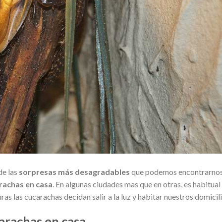
de las
sorpresas más desagradables
que podemos encontrarnos
rachas en casa
. En algunas ciudades mas que en otras, es habitual
 las cucarachas decidan salir a la luz y habitar nuestros domicili
carachas en casa