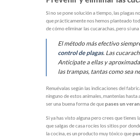
Si no se pone solución a tiempo, las plagas n
que prácticamente nos hemos planteado todo
de cómo eliminar las cucarachas, pero sí un
El método más efectivo siempr
control de plagas
. Las cucarach
Anticípate a ellas y aproximad
las trampas, tantas como sea n
Renuévalas según las indicaciones del fabri
ninguno de estos animales, mantenlas hasta
ser una buena forma de que
pases un veran
Si ya has visto alguna pero crees que tienes
que salgas de casa rocíes los sitios por don
la cocina, es un producto muy tóxico que
pue