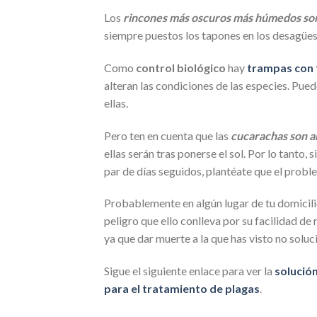
Los
rincones más oscuros más húmedos son
siempre puestos los tapones en los desagües,
Como
control biológico
hay
trampas con
alteran las condiciones de las especies. Pu
ellas.
Pero ten en cuenta que las
cucarachas son a
ellas serán tras ponerse el sol. Por lo tanto,
par de días seguidos, plantéate que el prob
Probablemente en algún lugar de tu domicilio
peligro que ello conlleva por su facilidad d
ya que dar muerte a la que has visto no solu
Sigue el siguiente enlace para ver la
solució
para el tratamiento de plagas
.