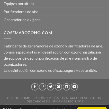
Equipos portátiles
Purificadores de aire
Generador de oxígeno
COSEMAROZONO.COM
Fabricante de generadores de ozono y purificadores de aire.
Somos especialistas en desinfección con ozono, instalación
de equipos de ozono, purificación de aire y suministro de
ozonizadores.
La desinfección con ozono es eficaz, segura y sostenible.
QUIENES SOMOS
MISIÓN Y VISIÓN
TRABAJA CON NOSOTROS
DESCARGAS DE INFORMES TÉCNICOS
2026 ©
CosemarOzono.com
|
Aviso Legal
|
Política de Privacidad