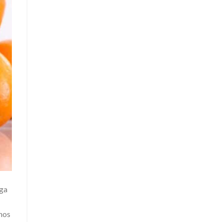
rga
unos