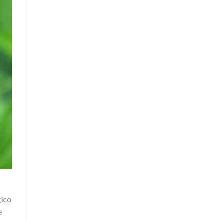
gico
e