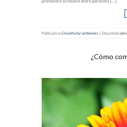
primavera se mueve entre períodos […]
Publicado en
Desinfectar ambientes
|
Etiquetado
aler
¿Cómo comba