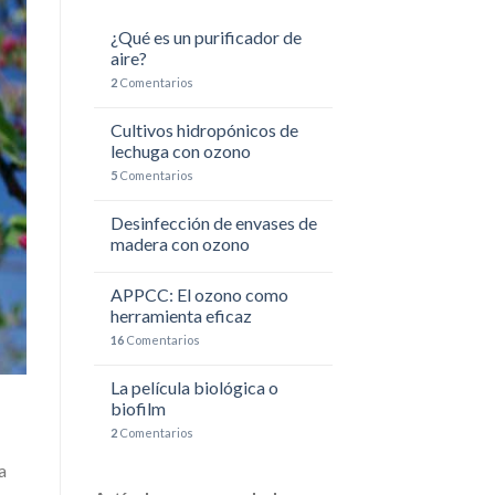
¿Qué es un purificador de
aire?
2
Comentarios
Cultivos hidropónicos de
lechuga con ozono
5
Comentarios
Desinfección de envases de
madera con ozono
APPCC: El ozono como
herramienta eficaz
16
Comentarios
La película biológica o
biofilm
2
Comentarios
a