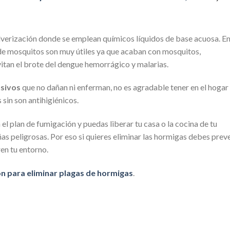
ulverización donde se emplean químicos líquidos de base acuosa. E
e mosquitos son muy útiles ya que acaban con mosquitos,
vitan el brote del dengue hemorrágico y malarias.
nsivos
que no dañan ni enferman, no es agradable tener en el hogar
sin son antihigiénicos.
el plan de fumigación y puedas liberar tu casa o la cocina de tu
ñas peligrosas. Por eso si quieres eliminar las hormigas debes prev
n tu entorno.
ón para eliminar plagas de hormigas
.