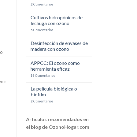
2
Comentarios
Cultivos hidropónicos de
n
lechuga con ozono
5
Comentarios
Desinfección de envases de
madera con ozono
 o
APPCC: El ozono como
herramienta eficaz
16
Comentarios
enir
La película biológica o
biofilm
2
Comentarios
Artículos recomendados en
el blog de OzonoHogar.com