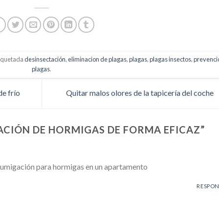
tiquetada
desinsectación
,
eliminacion de plagas
,
plagas
,
plagas insectos
,
prevenci
plagas
.
e frío
Quitar malos olores de la tapicería del coche
ACIÓN DE HORMIGAS DE FORMA EFICAZ
”
 fumigación para hormigas en un apartamento
RESPO