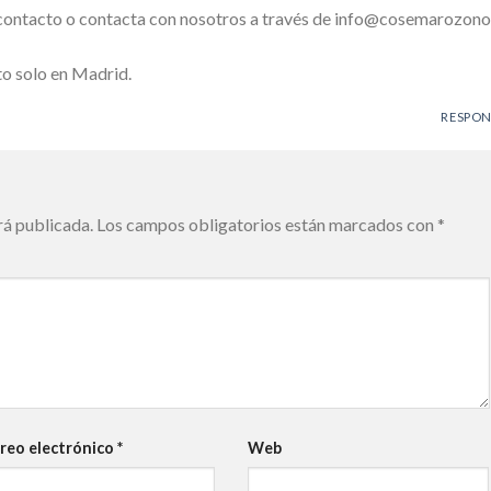
 contacto o contacta con nosotros a través de info@cosemarozono.
to solo en Madrid.
RESPO
rá publicada.
Los campos obligatorios están marcados con
*
reo electrónico
*
Web