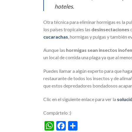
hoteles.
Otra técnica para eliminar hormigas es la p
los países tropicales las
desinsectaciones
d
cucarachas
, hormigas y pulgas y también e
Aunque las
hormigas sean insectos inofe
un local de comida una plaga ya que al menos 
Puedes llamar a algún experto para que haga 
restaurante de todos los insectos y de alima
que estos depredadores bondadosos acapare
Clic en el siguiente enlace para ver la
soluci
Compártelo :)
WhatsApp
Facebook
Compartir