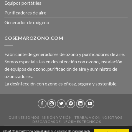
Equipos portátiles
Purificadores de aire
Generador de oxígeno
COSEMAROZONO.COM
Fabricante de generadores de ozono y purificadores de aire.
Somos especialistas en desinfección con ozono, instalación
de equipos de ozono, purificación de aire y suministro de
ozonizadores.
La desinfección con ozono es eficaz, segura y sostenible.
QUIENES SOMOS
MISIÓN Y VISIÓN
TRABAJA CON NOSOTROS
DESCARGAS DE INFORMES TÉCNICOS
2026 ©
CosemarOzono.com
|
Aviso Legal
|
Política de Privacidad
¡Hola! CosemarOzono.com al igual que el resto de páginas web