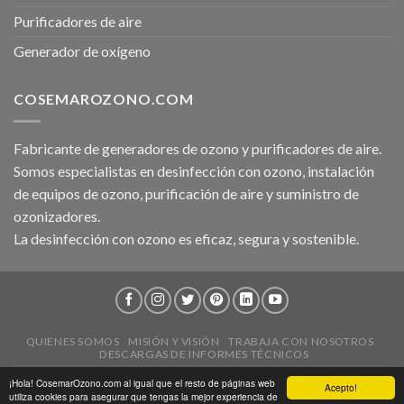
Purificadores de aire
Generador de oxígeno
COSEMAROZONO.COM
Fabricante de generadores de ozono y purificadores de aire.
Somos especialistas en desinfección con ozono, instalación
de equipos de ozono, purificación de aire y suministro de
ozonizadores.
La desinfección con ozono es eficaz, segura y sostenible.
QUIENES SOMOS
MISIÓN Y VISIÓN
TRABAJA CON NOSOTROS
DESCARGAS DE INFORMES TÉCNICOS
2026 ©
CosemarOzono.com
|
Aviso Legal
|
Política de Privacidad
¡Hola! CosemarOzono.com al igual que el resto de páginas web
Acepto!
utiliza cookies para asegurar que tengas la mejor experiencia de
|
Sobre las Cookies