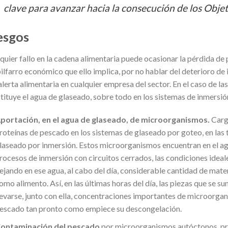
clave para avanzar hacia la consecución de los Objet
esgos
quier fallo en la cadena alimentaria puede ocasionar la pérdida de
ilfarro económico que ello implica, por no hablar del deterioro d
alerta alimentaria en cualquier empresa del sector. En el caso de las
tituye el agua de glaseado, sobre todo en los sistemas de inmersió
portación, en el agua de glaseado, de microorganismos.
Carg
roteínas de pescado en los sistemas de glaseado por goteo, en las 
laseado por inmersión. Estos microorganismos encuentran en el agu
rocesos de inmersión con circuitos cerrados, las condiciones ideale
ejando en ese agua, al cabo del día, considerable cantidad de mater
omo alimento. Así, en las últimas horas del día, las piezas que se 
levarse, junto con ella, concentraciones importantes de microor
escado tan pronto como empiece su descongelación.
ontaminación del pescado
por microorganismos autóctonos, pro