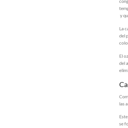
cong
temp
y qu
La c
del 
colo
El o
del 
elim
Ca
Como
las 
Este
se f