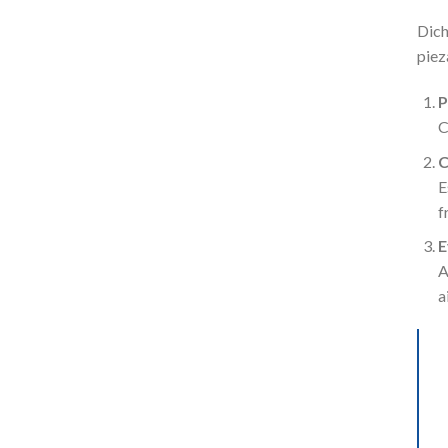
Dich
piez
P
C
C
E
f
E
A
a