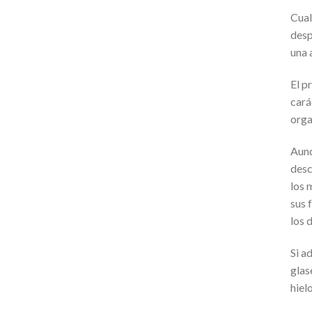
Cual
desp
una 
El p
cará
orga
Aunq
desc
los 
sus 
los 
Si a
glas
hiel