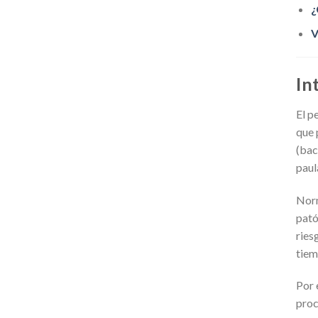
¿
V
In
El p
que 
(bac
paul
Norm
pató
ries
tiem
Por 
proc