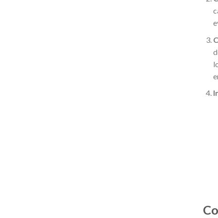
c
e
C
d
l
e
I
Co