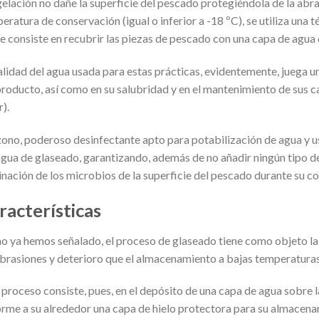
elación no dañe la superficie del pescado protegiéndola de la abra
eratura de conservación (igual o inferior a -18 ºC), se utiliza una
e consiste en recubrir las piezas de pescado con una capa de agua 
alidad del agua usada para estas prácticas, evidentemente, juega un
producto, así como en su salubridad y en el mantenimiento de sus ca
r).
zono, poderoso desinfectante apto para potabilización de agua y u
agua de glaseado, garantizando, además de no añadir ningún tipo d
inación de los microbios de la superficie del pescado durante su c
racterísticas
 ya hemos señalado, el proceso de glaseado tiene como objeto la 
abrasiones y deterioro que el almacenamiento a bajas temperatura
 proceso consiste, pues, en el depósito de una capa de agua sobre 
orme a su alrededor una capa de hielo protectora para su almacena