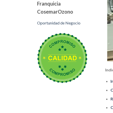
Franquicia
CosemarOzono
Oportunidad de Negocio
Indi
I
C
R
C