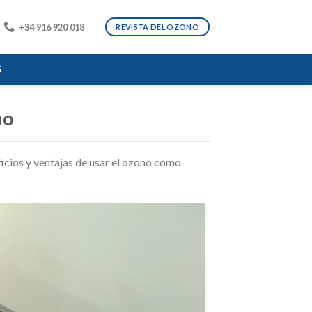
+34 916 920 018
REVISTA DEL OZONO
G
no
ficios y ventajas de usar el ozono como