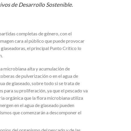
ivos de Desarrollo Sostenible.
 partidas completas de género, con el
e imagen cara al público que puede provocar
 glaseadoras, el principal Punto Crítico lo
n.
a microbiana alta y acumulación de
toberas de pulverización o en el agua de
a de glaseado, sobre todo si se trata de
s para su proliferación, ya que el pescado va
ia orgánica que la flora microbiana utiliza
sumergen en el agua de glaseado pueden
ganismos que comenzarán a descomponer el
pios del organismo del pescado y de las