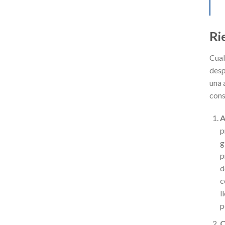
Ri
Cual
desp
una 
cons
A
p
g
p
d
c
l
p
C