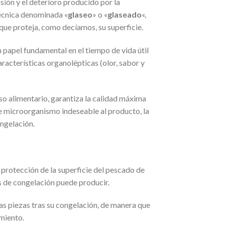
sión y el deterioro producido por la
 técnica denominada «
glaseo
» o «
glaseado
«,
que proteja, como decíamos, su superficie.
 papel fundamental en el tiempo de vida útil
racterísticas organolépticas (olor, sabor y
so alimentario, garantiza la calidad máxima
e microorganismo indeseable al producto, la
ongelación.
protección de la superficie del pescado de
s de congelación puede producir.
las piezas tras su congelación, de manera que
miento.