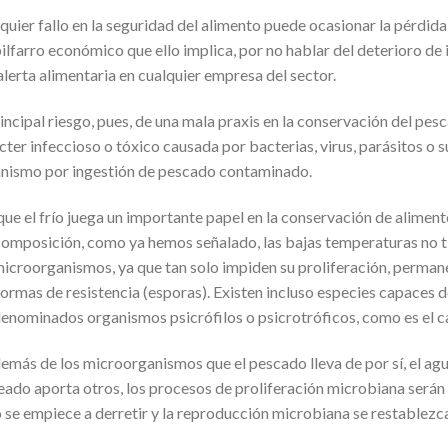
quier fallo en la seguridad del alimento puede ocasionar la pérdid
ilfarro económico que ello implica, por no hablar del deterioro d
alerta alimentaria en cualquier empresa del sector.
rincipal riesgo, pues, de una mala praxis en la conservación del p
cter infeccioso o tóxico causada por bacterias, virus, parásitos o 
nismo por ingestión de pescado contaminado.
ue el frío juega un importante papel en la conservación de aliment
omposición, como ya hemos señalado, las bajas temperaturas no t
microorganismos, ya que tan solo impiden su proliferación, permane
formas de resistencia (esporas). Existen incluso especies capaces 
denominados organismos psicrófilos o psicrotróficos, como es el 
demás de los microorganismos que el pescado lleva de por sí, el agua
eado aporta otros, los procesos de proliferación microbiana serán
o se empiece a derretir y la reproducción microbiana se restablezc