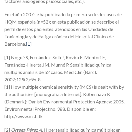
factores ansiógenos psicosociales, etc.).
En el año 2007 se ha publicado la primera serie de casos de
HQM española (n=52); en esta publicación se describe el
perfil de estos pacientes, atendidos en las Unidades de
Toxicología y de Fatiga crónica del Hospital Clínico de
Barcelona.
[1]
[1] Nogué S, Fernández-Solà J, Rovira E, Montori E,
Fernández-Huerta JM, Munné P. Sensibilidad química
múltiple: anàlisis de 52 casos. Med Clin (Barc).
2007;129(3):96-8.
[1] How multiple chemical sensitivity (MCS) is dealt with by
the authorities [monografía a Internet]. København K
(Denmark): Danish Environmental Protection Agency; 2005.
Environmental Project no. 988. Disponible en:
http://www.mst.dk
[2]
Ortega Pérez A.
Hipersensibilidad química múltiple: en